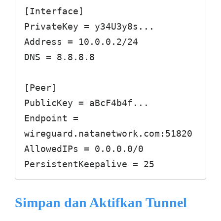
[Interface]

PrivateKey = y34U3y8s...

Address = 10.0.0.2/24

DNS = 8.8.8.8

[Peer]

PublicKey = aBcF4b4f...

Endpoint = 
wireguard.natanetwork.com:51820

AllowedIPs = 0.0.0.0/0

PersistentKeepalive = 25
Simpan dan Aktifkan Tunnel