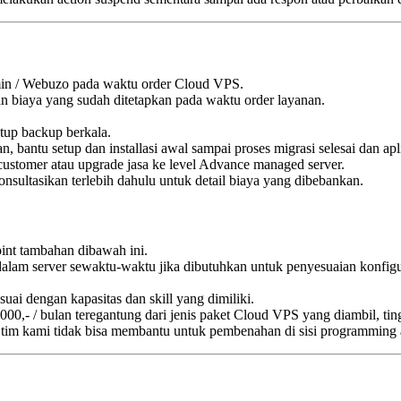
dmin / Webuzo pada waktu order Cloud VPS.
 biaya yang sudah ditetapkan pada waktu order layanan.
etup backup berkala.
 bantu setup dan installasi awal sampai proses migrasi selesai dan ap
h customer atau upgrade jasa ke level Advance managed server.
sultasikan terlebih dahulu untuk detail biaya yang dibebankan.
nt tambahan dibawah ini.
dalam server sewaktu-waktu jika dibutuhkan untuk penyesuaian konfigu
i dengan kapasitas dan skill yang dimiliki.
- / bulan teregantung dari jenis paket Cloud VPS yang diambil, tingk
, tim kami tidak bisa membantu untuk pembenahan di sisi programming a