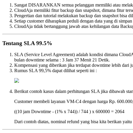
Sangat DISARANKAN semua pelanggan memiliki atau melakukan
CloudAja memiliki fitur backup dan snapshot, dimana fitur terse
Pengertian dan tutorial melakukan backup dan snapshot bisa di
Setiap customer diharapkan peduli dengan data yang di simpan
CloudAja tidak bertanggung jawab atas kehilangan data Backup y
Tentang SLA 99.5%
SLA (Service Level Agreement) adalah kondisi dimana CloudA
bulan downtime selama : 3 Jam 37 Menit 21 Detik.
Kompensasi yang diberikan jika terdapat downtime lebih dari 
Rumus SLA 99,5% dapat dilihat seperti ini :
Berikut contoh kasus dalam perhitungan SLA jika dibawah stand
Customer membeli layanan VM-C4 dengan harga Rp. 600.000,- 
((10 jam Downtime - (1% x 744)) / 744 ) x 600000 = 2064
Dari contoh diatas, nominal refund yang bisa kita berikan yaitu