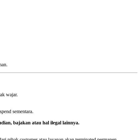
nan.
ak wajar.
uspend sementara.
dian, bajakan atau hal ilegal lainnya.
ari pihak customer atau layanan akan terminated permanen.