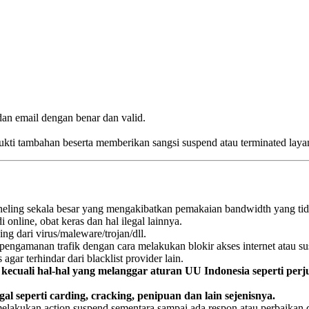
 dan email dengan benar dan valid.
 bukti tambahan beserta memberikan sangsi suspend atau terminated laya
ling sekala besar yang mengakibatkan pemakaian bandwidth yang tid
 online, obat keras dan hal ilegal lainnya.
g dari virus/maleware/trojan/dll.
engamanan trafik dengan cara melakukan blokir akses internet atau s
gar terhindar dari blacklist provider lain.
l
kecuali hal-hal yang melanggar aturan UU Indonesia seperti perju
l seperti carding, cracking, penipuan dan lain sejenisnya.
elakukan action suspend sementara sampai ada respon atau perbaikan d