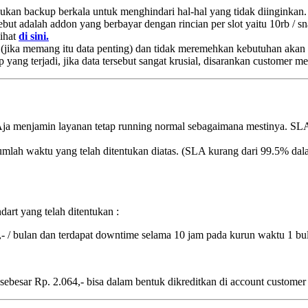
 backup berkala untuk menghindari hal-hal yang tidak diinginkan.
but adalah addon yang berbayar dengan rincian per slot yaitu 10rb / sn
lihat
di sini.
 (jika memang itu data penting) dan tidak meremehkan kebutuhan akan
ang terjadi, jika data tersebut sangat krusial, disarankan customer me
ja menjamin layanan tetap running normal sebagaimana mestinya. SLA 
jumlah waktu yang telah ditentukan diatas. (SLA kurang dari 99.5% dal
art yang telah ditentukan :
/ bulan dan terdapat downtime selama 10 jam pada kurun waktu 1 bu
 sebesar Rp. 2.064,- bisa dalam bentuk dikreditkan di account customer