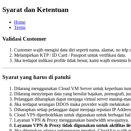
Syarat dan Ketentuan
Home
Terms
Validasi Customer
Customer wajib mengisi data diri seperti nama, alamat, no telp
Melampirkan KTP / ID Card / Passport untuk verifikasi data.
Jika terdapat indikasi profile tidak benar, kami wajib meminta
Syarat yang harus di patuhi
Dilarang menggunakan Cloud VM Server untuk keperluan tunne
Dilarang menyimpan data yang bersifat bajakan, pornografi, judi
Pelanggan diharapkan dapat menjaga virtual server masing-masin
Jika terdapat serangan DDOS maka provider wajib melakukan p
Diharapkan setiap pelanggan dapat menjaga reputasi IP Address a
Cloud VPS diperbolehkan untuk digunakan untuk berbagai ha
Layanan VPN & Proxy menggunakan bandwidth sewajarnya.
Layanan VPN & Proxy tidak digunakan untuk aktifitas ilega
Jika ditemukan adanya pelanggaran tersebut, CloudAja wajib m